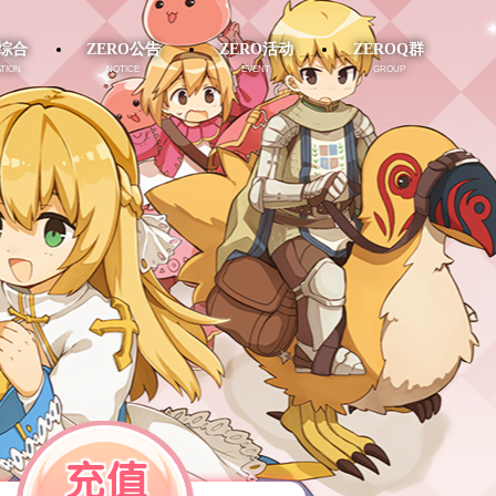
O综合
ZERO公告
ZERO活动
ZEROQ群
tion
notice
event
group
充值